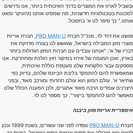
ובשביל לארוז את המוצרים בדרך האיכותית ביותר, אנו נדרשים
למכונות בטכנולוגיות חדשניות, מה שמסיט אותנו מהעיקר ומאט
אותנו." כך סיפר לנו א' בתסכול.
פגשנו את דויד לוי, מנכ"ל חברת
PRO MAN-U
, חברת אריזת
מוצרי מזון המובילה בישראל, שאושש לנו בצורה מדויקת את
דבריו של א': "אנחנו עובדים עם חברות המזון הגדולות ביותר
בארץ, ואכן המגמה של אירוז במיקור חוץ הולכת ומתהדקת. אנו
מספקים עבור הלקוחות שלנו מעטפת כוללת ואיכותית,
שמאפשרת להם להתמקד בליבת הביזנס שלהם, בדיוק כפי
שתיאר א'. עולם המזון הוא עולם תחרותי ומורכב מאוד, ובפני
היצרנים עומדים הרבה מאוד אתגרים, ולכן המענה הכולל שלנו
מאפשר להם להתמקד בייצור". כך מספר לנו לוי.
אימפריית אריזת מזון ביבנה
חברת
PRO MAN-U
נוסדה לפני שני עשורים, בשנת 1999 ונכון
להיום היא מובילה את תחום אריזות המזון בישראל, בזכות כך