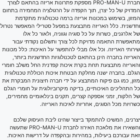
חברת PRO-MAN-U מספקת פתרונות אריזה בהתאם לצורך
המדויק של כל יצרן, תוך הקפדה על הרגולציה המחמירה בתחום
המזון, בשימוש במכונות אריזה ברמה טכנולוגית מתקדמת
וחדשנית. כלל האריזה מתבצעת במפעל סטרילי המאפשר נטרול
של אלרגנים, כשרות על כל סוגיה וגווניה, ולאור כל אלו
מתאפשרת התאמה מדויקת לכל צורך ותשלום נקודתי עבור
שירותי האריזה. וכל אלו מבלי להתפשר על האיכות: כלל מכונות
האריזה בחברה הינן בהתאם לטכנולוגיות החדשניות ביותר,
והאריזה מתבצעת תחת בקרת איכות קפדנית החל משלב חומרי
הגלם. בחברה ישנה מחלקת הבטחת איכות הכוללת טכנולוגית
מזון, כמו גם פיקוח המתבצע על ידי חברה חיצונית המבקרת את
כל התהליכים האיכותיים, בדיקה מיקרוביולוגית על חומרי הגלם
של הלקוח, זמני אספקה קצרים, תקנים בינלאומיים מחמירים,
כשרויות מכל הסוגים, אחריות לאיכות האריזה.
יצרנים, המשיכו להתמקד בייצור שהינו ליבת העיסוק שלכם
והשאירו את מלאכת האירוז לחברת PRO-MAN-U שתעשה
זאת עבורכם ביעילות, במהירות ובהקפדה על דרישות האיכות.