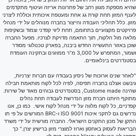
שהיא מספקת מגוון רחב של פתרונות אריזה ועיטוף מתקדמים
לענף המזון תחת קורת גג אחת ומעטפת איכותית וכוללת ליצרני
מזון. כלל תהליכי העבודה והייצור בחברה מנוהלים על ידי מנהלי
פרויקטים מקצועיים בתחומם, תחת ליווי קפדני וצמוד ובשקיפות
מלאה מול הלקוח, תוך התאמה מדויקת לצרכיו. מפעל החברה
שוכן באזור התעשייה החדש ביבנה, בפארק טכנולוגי מסודר
ושמור, המתפרש על 3,000 מ"ר ממוזגים ובתקינה העומדת
בסטנדרטים בינלאומיים.
"לאחר שנים ארוכות של ניסיון בעבודה עם חברות יצרניות,
גיבשנו אצלנו בחברה תפיסה, לפיה לכל לקוח מותאמת חבילה
שהינה Custome made, בסטנדרטים גבוהים מאוד של שירות.
מתוקף היותנו חברת מזון הנדרשת לעבודה תחת נהלים
קפדניים, כל לקוח מלווה על ידי מנהל לקוח אישי. כמו כן, אנו
נדרשים גם לתקני איכות ISO 9001 ו-BRC המורשים על פי תו
התקן של מכון התקנים הישראלי. החברה מורשית על ידי משרד
הבריאות לעסוק באחסון וארוז למוצרי מזון ברישיון יצרן." כך