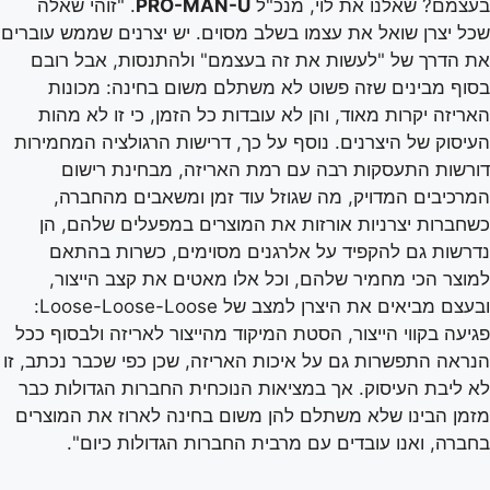
בעצמם? שאלנו את לוי, מנכ"ל
PRO-MAN-U
. "זוהי שאלה
שכל יצרן שואל את עצמו בשלב מסוים. יש יצרנים שממש עוברים
את הדרך של "לעשות את זה בעצמם" ולהתנסות, אבל רובם
בסוף מבינים שזה פשוט לא משתלם משום בחינה: מכונות
האריזה יקרות מאוד, והן לא עובדות כל הזמן, כי זו לא מהות
העיסוק של היצרנים. נוסף על כך, דרישות הרגולציה המחמירות
דורשות התעסקות רבה עם רמת האריזה, מבחינת רישום
המרכיבים המדויק, מה שגוזל עוד זמן ומשאבים מהחברה,
כשחברות יצרניות אורזות את המוצרים במפעלים שלהם, הן
נדרשות גם להקפיד על אלרגנים מסוימים, כשרות בהתאם
למוצר הכי מחמיר שלהם, וכל אלו מאטים את קצב הייצור,
ובעצם מביאים את היצרן למצב של Loose-Loose-Loose:
פגיעה בקווי הייצור, הסטת המיקוד מהייצור לאריזה ולבסוף ככל
הנראה התפשרות גם על איכות האריזה, שכן כפי שכבר נכתב, זו
לא ליבת העיסוק. אך במציאות הנוכחית החברות הגדולות כבר
מזמן הבינו שלא משתלם להן משום בחינה לארוז את המוצרים
בחברה, ואנו עובדים עם מרבית החברות הגדולות כיום".